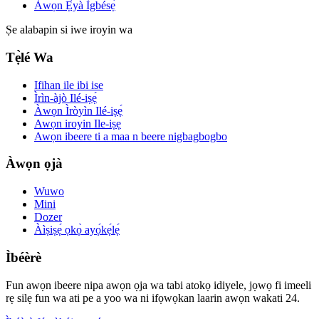
Àwọn Ẹ̀yà Ìgbésẹ̀
Ṣe alabapin si iwe iroyin wa
Tẹ̀lé Wa
Ifihan ile ibi ise
Ìrìn-àjò Ilé-iṣẹ́
Àwọn Ìròyìn Ilé-iṣẹ́
Awọn iroyin Ile-iṣẹ
Awọn ibeere ti a maa n beere nigbagbogbo
Àwọn ọjà
Wuwo
Mini
Dozer
Àìṣiṣẹ́ ọkọ̀ ayọ́kẹ́lẹ́
Ìbéèrè
Fun awọn ibeere nipa awọn ọja wa tabi atokọ idiyele, jọwọ fi imeeli
rẹ silẹ fun wa ati pe a yoo wa ni ifọwọkan laarin awọn wakati 24.