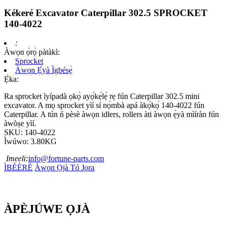
Kékeré Excavator Caterpillar 302.5 SPROCKET
140-4022
:
Àwọn ọ̀rọ̀ pàtàkì:
Sprocket
Àwọn Ẹ̀yà Ìgbésẹ̀
Ẹ̀ka:
Ra sprocket ìyípadà ọkọ̀ ayọ́kẹ́lẹ́ rẹ fún Caterpillar 302.5 mini
excavator. A mọ sprocket yìí sí nọ́mbà apá àkọ́kọ́ 140-4022 fún
Caterpillar. A tún ń pèsè àwọn idlers, rollers àti àwọn ẹ̀yà mìíràn fún
àwòṣe yìí.
SKU: 140-4022
Ìwúwo: 3.80KG
Imeeli:
info@fortune-parts.com
ÌBÉÈRÈ
Àwọn Ọjà Tó Jọra
ÀPÈJÚWE ỌJÀ