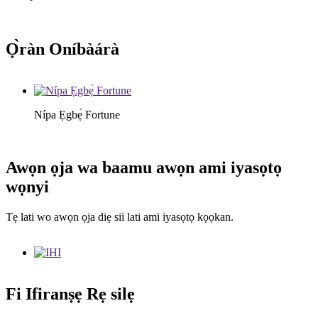
Ọ̀ràn Oníbàárà
Nípa Ẹgbẹ́ Fortune
Awọn ọja wa baamu awọn ami iyasọtọ
wọnyi
Tẹ lati wo awọn ọja diẹ sii lati ami iyasọtọ kọọkan.
Fi Ifiranṣẹ Rẹ silẹ