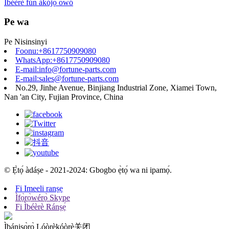
Ìbéèrè fún àkójọ owó
Pe wa
Pe Nisinsinyi
Foonu:+8617750909080
WhatsApp:+8617750909080
E-mail:info@fortune-parts.com
E-mail:sales@fortune-parts.com
No.29, Jinhe Avenue, Binjiang Industrial Zone, Xiamei Town,
Nan 'an City, Fujian Province, China
© Ẹ̀tọ́ àdáṣe - 2021-2024: Gbogbo ẹ̀tọ́ wa ni ipamọ́.
Fi Imeeli ranṣẹ
Ìfọ̀rọ̀wérọ̀ Skype
Fi Ìbéèrè Ránṣẹ́
Ìbánisọ̀rọ̀ Lóòrèkóòrè
关闭