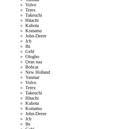
Volvo
Terex
Takeuchi
Hitachi
Kubota
Komatsu
John-Deere
Jcb
Ihi
Gehl
Ologbo
Ọran naa
Bobcat
New Holland
Yanmar
Volvo
Terex
Takeuchi
Hitachi
Kubota
Komatsu
John-Deere
Jcb
Ihi