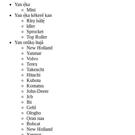
Yan ẹ̀ka
Mini
Yan ẹ̀ka kékeré kan
Rírọ ìsàlẹ̀
ldler
Sprocket
Top Roller
Yan orúkọ ìtajà
New Holland
Yanmar
Volvo
Terex
Takeuchi
Hitachi
Kubota
Komatsu
John-Deere
Jcb
Ihi
Gehl
Ologbo
Ọran naa
Bobcat
New Holland
Yanmar