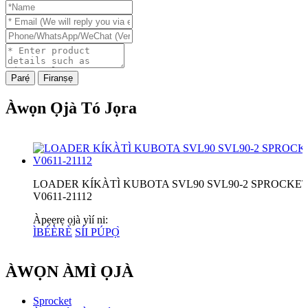
Parẹ́
Firanṣẹ
Àwọn Ọjà Tó Jọra
LOADER KÍKÀTÌ KUBOTA SVL90 SVL90-2 SPROCKE
V0611-21112
Àpẹẹrẹ ọjà yìí ni:
ÌBÉÈRÈ
SÍI PÚPỌ̀
ÀWỌN ÀMÌ ỌJÀ
Sprocket