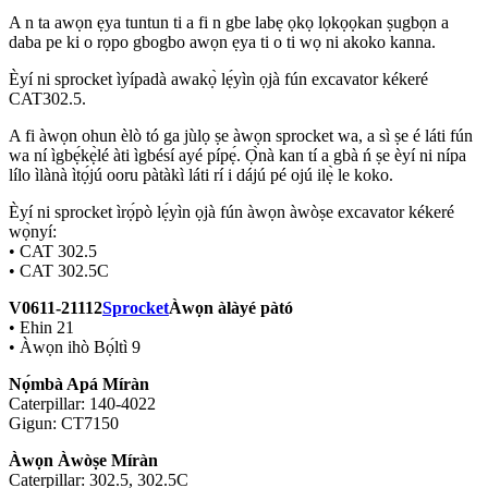
A n ta awọn ẹya tuntun ti a fi n gbe labẹ ọkọ lọkọọkan ṣugbọn a
daba pe ki o rọpo gbogbo awọn ẹya ti o ti wọ ni akoko kanna.
Èyí ni sprocket ìyípadà awakọ̀ lẹ́yìn ọjà fún excavator kékeré
CAT302.5.
A fi àwọn ohun èlò tó ga jùlọ ṣe àwọn sprocket wa, a sì ṣe é láti fún
wa ní ìgbẹ́kẹ̀lé àti ìgbésí ayé pípẹ́. Ọ̀nà kan tí a gbà ń ṣe èyí ni nípa
lílo ìlànà ìtọ́jú ooru pàtàkì láti rí i dájú pé ojú ilẹ̀ le koko.
Èyí ni sprocket ìrọ́pò lẹ́yìn ọjà fún àwọn àwòṣe excavator kékeré
wọ̀nyí:
• CAT 302.5
• CAT 302.5C
V0611-21112
Sprocket
Àwọn àlàyé pàtó
• Ehin 21
• Àwọn ihò Bọ́ltì 9
Nọ́mbà Apá Míràn
Caterpillar: 140-4022
Gigun: CT7150
Àwọn Àwòṣe Míràn
Caterpillar: 302.5, 302.5C