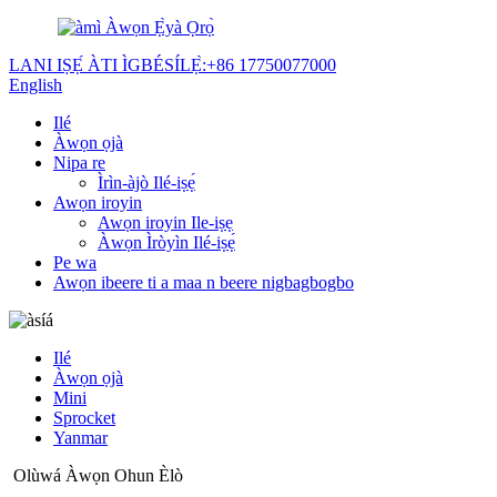
Àwọn Ẹ̀yà Ọrọ̀
LANI IṢẸ́ ÀTI ÌGBÉSÍLẸ̀:
+86 17750077000
English
Ilé
Àwọn ọjà
Nipa re
Ìrìn-àjò Ilé-iṣẹ́
Awọn iroyin
Awọn iroyin Ile-iṣẹ
Àwọn Ìròyìn Ilé-iṣẹ́
Pe wa
Awọn ibeere ti a maa n beere nigbagbogbo
Ilé
Àwọn ọjà
Mini
Sprocket
Yanmar
Olùwá Àwọn Ohun Èlò