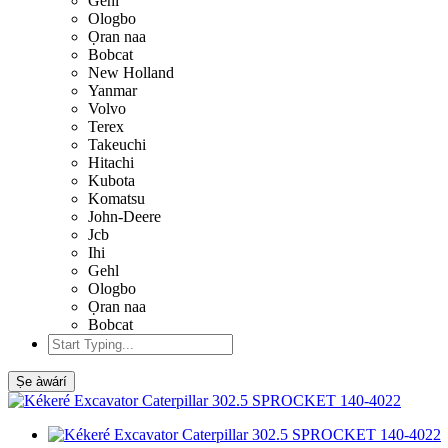
Gehl
Ologbo
Ọran naa
Bobcat
New Holland
Yanmar
Volvo
Terex
Takeuchi
Hitachi
Kubota
Komatsu
John-Deere
Jcb
Ihi
Gehl
Ologbo
Ọran naa
Bobcat
Ṣe àwárí